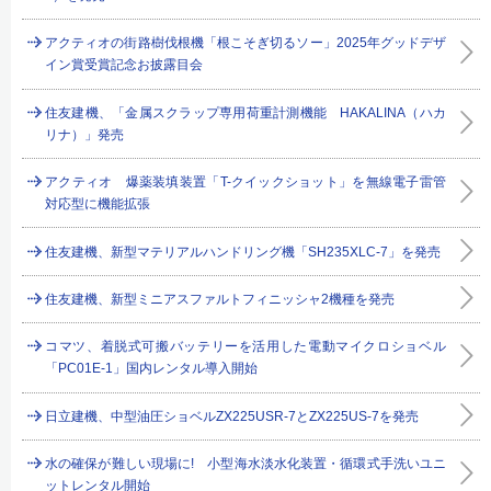
アクティオの街路樹伐根機「根こそぎ切るソー」2025年グッドデザ
イン賞受賞記念お披露目会
住友建機、「金属スクラップ専用荷重計測機能 HAKALINA（ハカ
リナ）」発売
アクティオ 爆薬装填装置「T-クイックショット」を無線電子雷管
対応型に機能拡張
住友建機、新型マテリアルハンドリング機「SH235XLC-7」を発売
住友建機、新型ミニアスファルトフィニッシャ2機種を発売
コマツ、着脱式可搬バッテリーを活用した電動マイクロショベル
「PC01E-1」国内レンタル導入開始
日立建機、中型油圧ショベルZX225USR-7とZX225US-7を発売
水の確保が難しい現場に! 小型海水淡水化装置・循環式手洗いユニ
ットレンタル開始