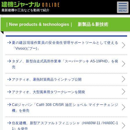
最新建機や工法などを動画で紹介
｜New products & technologies｜ 新製品＆新技術
夏の建設現場作業員の安全衛生管理サポートツールとして使える
「Vivoo(ビブー)」
タダノ、新型自走式高所作業車「スーパーデッキ AS-19PHD」を発
売
アクティオ、暑熱対策商品ラインナップ公開
アクティオ、大型風車用タワークレーンを開発
Catジャパン「Cat® 308 CR/SR 油圧ショベル マイナーチェンジ
機」を発売
住友建機、新型アスファルトフィニッシャ（HA60W-11 / HA60C-1
1）を発売