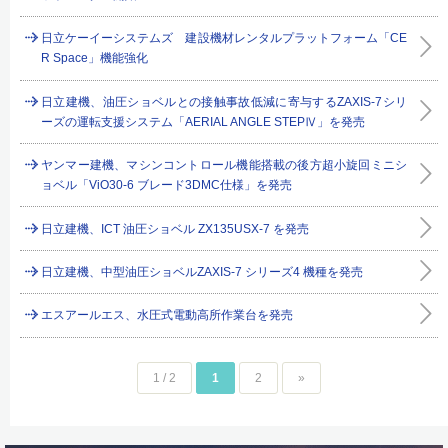
日立ケーイーシステムズ 建設機材レンタルプラットフォーム「CE
R Space」機能強化
日立建機、油圧ショベルとの接触事故低減に寄与するZAXIS-7シリ
ーズの運転支援システム「AERIAL ANGLE STEPⅣ」を発売
ヤンマー建機、マシンコントロール機能搭載の後方超小旋回ミニシ
ョベル「ViO30-6 ブレード3DMC仕様」を発売
日立建機、ICT 油圧ショベル ZX135USX-7 を発売
日立建機、中型油圧ショベルZAXIS-7 シリーズ4 機種を発売
エスアールエス、水圧式電動高所作業台を発売
1 / 2
1
2
»