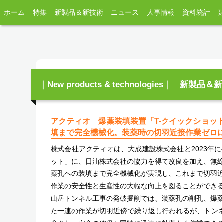
ホーム
特集
新製品＆新技術
ニュース
人事情報
資料統計
｜New products & technologies｜ 新製品
アクティオ 爆薬装填装置「T-クイックショット
填まで完全機械化。装薬時の切羽近接作業ゼロ
株式会社アクティオは、大成建設株式会社と2023年
ット」に、日油株式会社の協力を得て改良を加え、無
薬孔への装填まで完全機械化が実現し、これまで切羽
作業の安全性と生産性の大幅な向上を図ることができ
山岳トンネル工事の発破掘削では、装薬孔の削孔、爆
た一連の作業が切羽近傍で繰り返し行われるが、トンネ