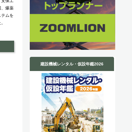
、支保工
回、爆薬
ステムを
た。
建設機械レンタル・仮設年鑑2026