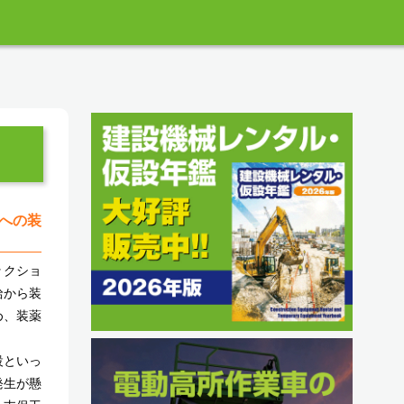
孔への装
ックショ
給から装
め、装薬
設といっ
発生が懸