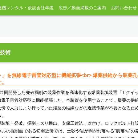
建機レンタル・仮設会社年鑑
広告／動画掲載のご案内
お問い合わせ
＆新技術
」を無線電子雷管対応型に機能拡張<br> 爆薬供給から装薬
に。
に共同開発した発破掘削の装薬作業を高速化する爆薬装填装置「T-クイ
線電子雷管対応型に機能拡張した。本装置を使用することで、爆薬の供
近傍で人力により行っていた爆薬の結線などの近接作業が不要となるた
る。
薬装填・発破、掘削・ズリ搬出、支保工建込、吹付け、ロックボルト打
ルの掘削面である切羽近傍では、土砂や岩が剥がれ落ちる“肌落ち”の