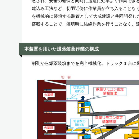
念され、安全の確保と同時に迅速に効率よく作業でき
建込み工法など、切羽近傍に作業員が立ち入ることな
を機械的に装填する装置として大成建設と共同開発した
搭載することで、装填時に結線作業を行うことなく、
本装置を用いた爆薬装薬作業の構成
削孔から爆薬装填までを完全機械化。トラック 1 台に