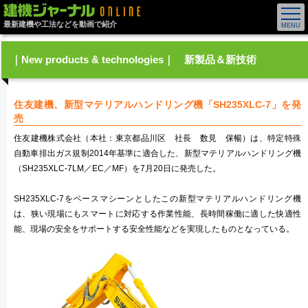
最新建機や工法などを動画で紹介
｜New products & technologies｜ 新製品＆新技術
住友建機、新型マテリアルハンドリング機「SH235XLC-7」を発
売
住友建機株式会社（本社：東京都品川区 社長 数見 保暢）は、特定特殊
自動車排出ガス規制2014年基準に適合した、新型マテリアルハンドリング機
（SH235XLC-7LM／EC／MF）を7月20日に発売した。
SH235XLC-7をベースマシーンとしたこの新型マテリアルハンドリング機
は、狭い現場にもスマートに対応する作業性能、長時間稼働に適した快適性
能、現場の安全をサポートする安全性能などを実現したものとなっている。