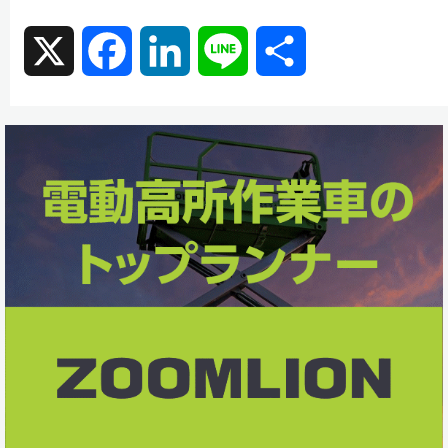
X
F
L
L
共
a
i
i
有
c
n
n
e
k
e
b
e
o
d
o
I
k
n