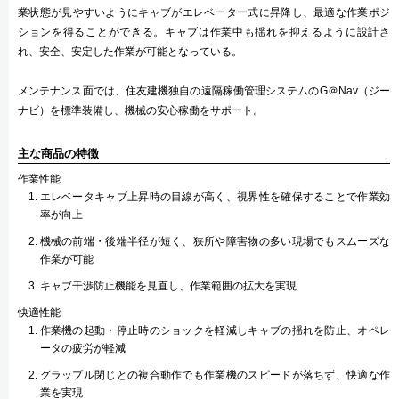
業状態が見やすいようにキャブがエレベーター式に昇降し、最適な作業ポジ
ションを得ることができる。キャブは作業中も揺れを抑えるように設計さ
れ、安全、安定した作業が可能となっている。
メンテナンス面では、住友建機独自の遠隔稼働管理システムのG＠Nav（ジー
ナビ）を標準装備し、機械の安心稼働をサポート。
主な商品の特徴
作業性能
エレベータキャブ上昇時の目線が高く、視界性を確保することで作業効
率が向上
機械の前端・後端半径が短く、狭所や障害物の多い現場でもスムーズな
作業が可能
キャブ干渉防止機能を見直し、作業範囲の拡大を実現
快適性能
作業機の起動・停止時のショックを軽減しキャブの揺れを防止、オペレ
ータの疲労が軽減
グラップル閉じとの複合動作でも作業機のスピードが落ちず、快適な作
業を実現