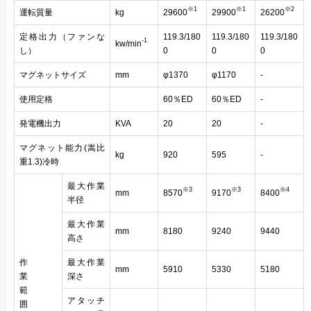
※1
※1
※2
運転質量
kg
29600
29900
26200
定格出力（ファンな
119.3/180
119.3/180
119.3/180
-1
kw/min
し）
0
0
0
マグネットサイズ
mm
φ1370
φ1170
-
使用定格
60％ED
60％ED
-
発電機出力
KVA
20
20
-
マグネット能力(嵩比
kg
920
595
-
重1.3)冷時
最大作業
※3
※3
※4
mm
8570
9170
8400
半径
最大作業
mm
8180
9240
9440
高さ
作
最大作業
mm
5910
5330
5180
業
深さ
範
アタッチ
囲