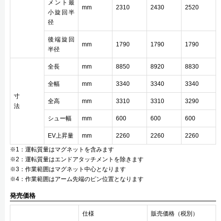
メント最
mm
2310
2430
2520
小旋回半
径
後端旋回
mm
1790
1790
1790
半径
全長
mm
8850
8920
8830
全幅
mm
3340
3340
3340
寸
全高
mm
3310
3310
3290
法
シュー幅
mm
600
600
600
EV上昇量
mm
2260
2260
2260
※1：運転質量はマグネットを含みます
※2：運転質量はエンドアタッチメントを除きます
※3：作業範囲はマグネット中心となります
※4：作業範囲はアーム先端のピン位置となります
発売価格
仕様
販売価格（税別）