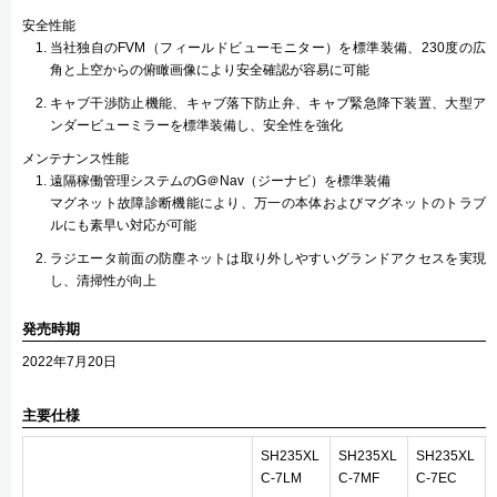
安全性能
当社独自のFVM（フィールドビューモニター）を標準装備、230度の広
角と上空からの俯瞰画像により安全確認が容易に可能
キャブ干渉防止機能、キャブ落下防止弁、キャブ緊急降下装置、大型ア
ンダービューミラーを標準装備し、安全性を強化
メンテナンス性能
遠隔稼働管理システムのG＠Nav（ジーナビ）を標準装備
マグネット故障診断機能により、万一の本体およびマグネットのトラブ
ルにも素早い対応が可能
ラジエータ前面の防塵ネットは取り外しやすいグランドアクセスを実現
し、清掃性が向上
発売時期
2022年7月20日
主要仕様
SH235XL
SH235XL
SH235XL
C-7LM
C-7MF
C-7EC