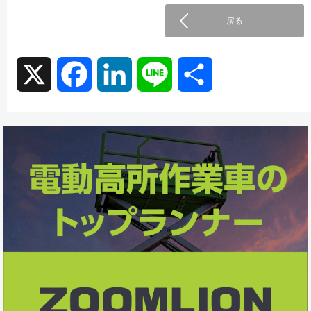
戻る
X
F
L
L
共
a
i
i
有
c
n
n
e
k
e
b
e
o
d
o
I