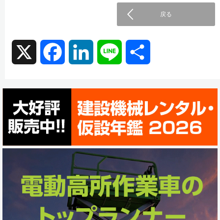
戻る
X
F
L
L
共
a
i
i
有
c
n
n
e
k
e
b
e
o
d
o
I