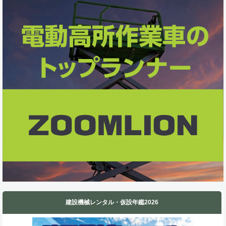
o
d
o
I
k
n
建設機械レンタル・仮設年鑑2026