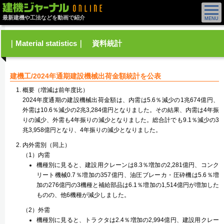
最新建機や工法などを動画で紹介
｜Material statistics｜ 資料統計
建機工/2024年通期建設機械出荷金額統計を公表
概要（増減は前年度比）
2024年度通期の建設機械出荷金額は、内需は5.6％減少の1兆674億円、
外需は10.6％減少の2兆3,284億円となりました。その結果、内需は4年振
りの減少、外需も4年振りの減少となりました。総合計でも9.1％減少の3
兆3,958億円となり、4年振りの減少となりました。
内外需別（同上）
（1）内需
機種別に見ると、建設用クレーンは8.3％増加の2,281億円、コンク
リート機械0.7％増加の357億円、油圧ブレーカ・圧砕機は5.6％増
加の276億円の3機種と補給部品は6.1％増加の1,514億円が増加した
ものの、他6機種が減少しました。
（2）外需
機種別に見ると、トラクタは2.4％増加の2,994億円、建設用クレー