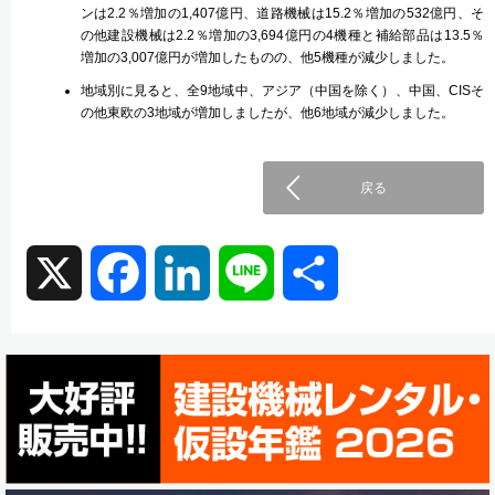
ンは2.2％増加の1,407億円、道路機械は15.2％増加の532億円、そ
の他建設機械は2.2％増加の3,694億円の4機種と補給部品は13.5％
増加の3,007億円が増加したものの、他5機種が減少しました。
地域別に見ると、全9地域中、アジア（中国を除く）、中国、CISそ
の他東欧の3地域が増加しましたが、他6地域が減少しました。
戻る
X
F
L
L
共
a
i
i
有
c
n
n
e
k
e
b
e