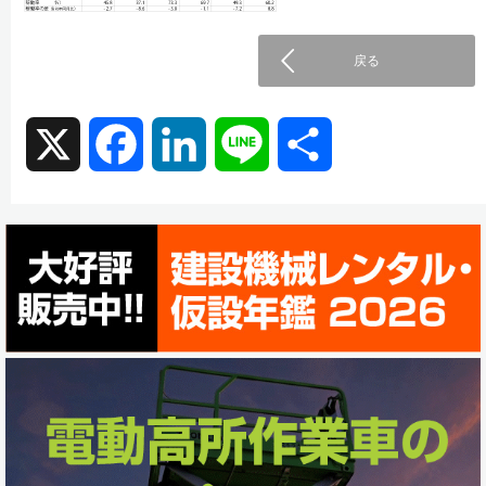
戻る
X
F
L
L
共
a
i
i
有
c
n
n
e
k
e
b
e
o
d
o
I