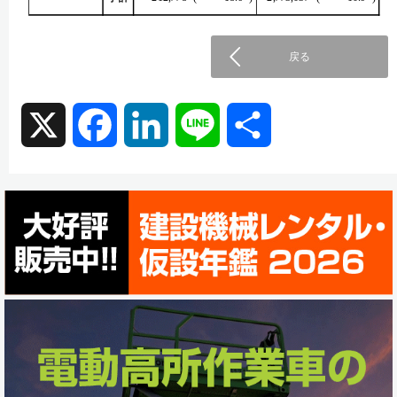
戻る
X
F
L
L
共
a
i
i
有
c
n
n
e
k
e
b
e
o
d
o
I