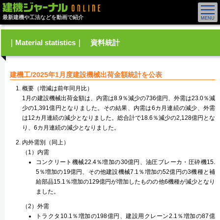
最新建機や工法などを動画で紹介
｜Material statistics｜ 資料統計
建機工/2025年1月度建設機械出荷金額統計を公表
概要（増減は前年同月比）
1月の建設機械出荷金額は、内需は8.9％減少の736億円、外需は23.0％減
少の1,391億円となりました。その結果、内需は6カ月連続の減少、外需
は12カ月連続の減少となりました。総合計で18.6％減少の2,128億円とな
り、6カ月連続の減少となりました。
内外需別（同上）
（1）内需
コンクリート機械22.4％増加の30億円、油圧ブレーカ・圧砕機15.
5％増加の19億円、その他建設機械7.1％増加の52億円の3機種と補
給部品15.1％増加の129億円が増加したものの他6機種が減少となり
ました。
（2）外需
トラクタ10.1％増加の198億円、建設用クレーン2.1％増加の87億