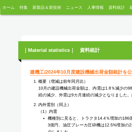
ホーム
特集
新製品＆新技術
ニュース
人事情報
資料統計
｜Material statistics｜ 資料統計
建機工/2024年10月度建設機械出荷金額統計を
概要（増減は前年同月比）
10月の建設機械出荷金額は、内需は1.8％減少の9
続の減少、外需は9カ月連続の減少となりました。総
内外需別（同上）
（1）内需
機種別に見ると、トラクタ14.4％増加の186
3億円、油圧ブレーカ圧砕機は12.5%増加の
少しました。