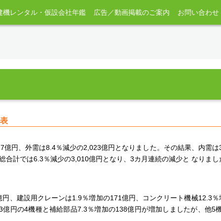
建機レンタル・仮設会社年鑑
広告／動画掲載のご案内
お問い合わせ
公表
87億円、外需は8.4％減少の2,023億円となりました。その結果、内需は
合計では6.3％減少の3,010億円となり、3カ月連続の減少と なりまし
億円、建設用クレーンは1.9％増加の171億円、コンクリート機械12.3％
23億円の4機種と補給部品7.3％増加の138億円が増加しましたが、他5