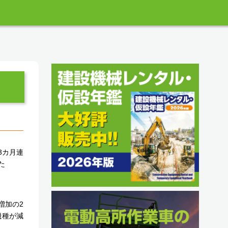
3カ月連
た
増加の2
機種が減