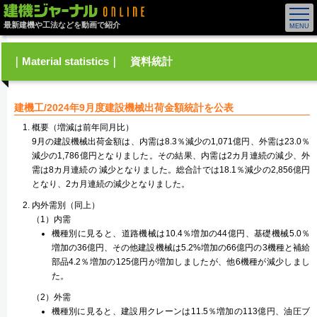
最新建機や工法などを動画で紹介
｜Material statistics｜ 資料統計
建機工/2024年9月度建設機械出荷金額統計を公表
概要（増減は前年同月比）
9月の建設機械出荷金額は、内需は8.3％減少の1,071億円、外需は23.0％
減少の1,786億円となりました。その結果、内需は2カ月連続の減少、外
需は8カ月連続の 減少となりました。総合計では18.1％減少の2,856億円
となり、2カ月連続の減少となりました。
内外需別（同上）
（1）内需
機種別に見ると、道路機械は10.4％増加の44億円、基礎機械5.0％
増加の36億円、その他建設機械は5.2%増加の66億円の3機種と補給
部品4.2％増加の125億円が増加しましたが、他6機種が減少しまし
た。
（2）外需
機種別に見ると、建設用クレーンは11.5％増加の113億円、油圧ブ