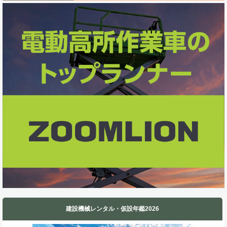
o
d
o
I
k
n
建設機械レンタル・仮設年鑑2026