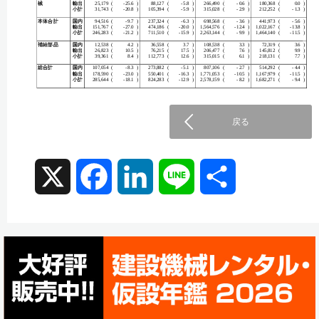
戻る
X
F
L
L
共
a
i
i
有
c
n
n
e
k
e
b
e