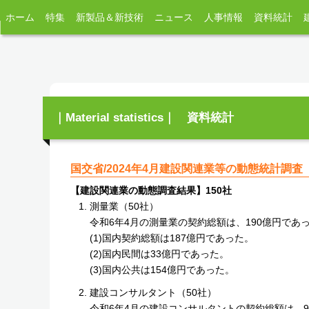
ホーム
特集
新製品＆新技術
ニュース
人事情報
資料統計
｜Material statistics｜ 資料統計
国交省/2024年4月建設関連業等の動態統計調査
【建設関連業の動態調査結果】150社
測量業（50社）
令和6年4月の測量業の契約総額は、190億円であ
(1)国内契約総額は187億円であった。
(2)国内民間は33億円であった。
(3)国内公共は154億円であった。
建設コンサルタント（50社）
令和6年4月の建設コンサルタントの契約総額は、9