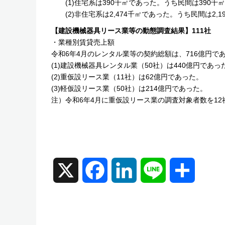
(1)住宅系は390千㎡であった。うち民間は390千
(2)非住宅系は2,474千㎡であった。うち民間は2,
【建設機械器具リース業等の動態調査結果】111社
・業種別賃貸売上額
令和6年4月のレンタル業等の契約総額は、716億円で
(1)建設機械器具レンタル業（50社）は440億円であっ
(2)重仮設リース業（11社）は62億円であった。
(3)軽仮設リース業（50社）は214億円であった。
注）令和6年4月に重仮設リース業の調査対象者数を12
X
F
L
L
共
a
i
i
有
c
n
n