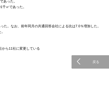
㎡であった。
191千㎡であった。
あった。なお、前年同月の共通回答会社による比は7.0％増加した。
た。
社から11社に変更している
戻る