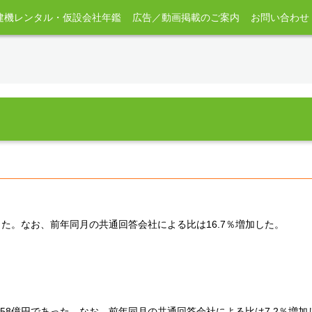
建機レンタル・仮設会社年鑑
広告／動画掲載のご案内
お問い合わせ
った。なお、前年同月の共通回答会社による比は16.7％増加した。
58億円であった。なお、前年同月の共通回答会社による比は7.2％増加