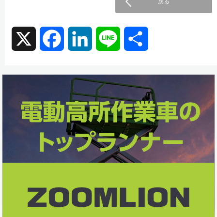
戻る
X
F
L
L
共
a
i
i
有
c
n
n
e
k
e
b
e
o
d
o
I
k
n