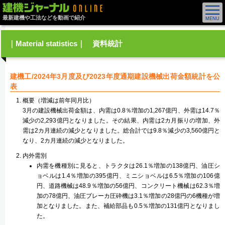
最新建機や工法などを動画で紹介
｜Material statistics｜ 資料統計
建機工/2024年3月度及び2023年度通期建設機械出荷金額統計を公
表
概要（増減は前年同月比）
3月の建設機械出荷金額は、内需は0.8％増加の1,267億円、外需は14.7％
減少の2,293億円となりました。その結果、内需は2カ月振りの増加、外
需は2カ月連続の減少となりました。総合計では9.8％減少の3,560億円と
なり、2カ月連続の減少となりました。
内外需別
内需を機種別に見ると、トラクタは26.1％増加の138億円、油圧シ
ョベルは1.4％増加の395億円、ミニショベルは6.5％増加の106億
円、道路機械は48.9％増加の56億円、コンクリート機械は62.3％増
加の78億円、油圧ブレーカ圧砕機は3.1％増加の28億円の6機種が増
加となりました。また、補給部品も0.5％増加の131億円となりまし
た。