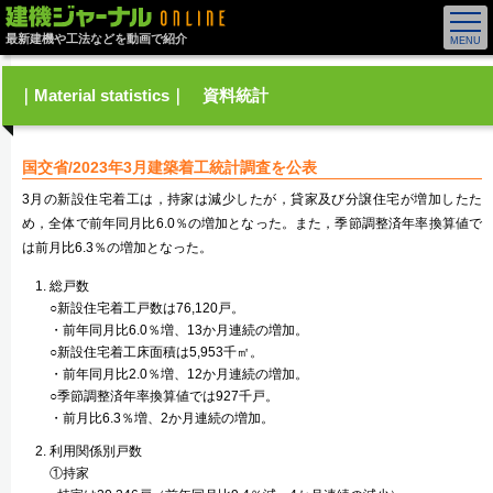
最新建機や工法などを動画で紹介
｜Material statistics｜ 資料統計
国交省/2023年3月建築着工統計調査を公表
3月の新設住宅着工は，持家は減少したが，貸家及び分譲住宅が増加したた
め，全体で前年同月比6.0％の増加となった。また，季節調整済年率換算値で
は前月比6.3％の増加となった。
総戸数
○新設住宅着工戸数は76,120戸。
・前年同月比6.0％増、13か月連続の増加。
○新設住宅着工床面積は5,953千㎡。
・前年同月比2.0％増、12か月連続の増加。
○季節調整済年率換算値では927千戸。
・前月比6.3％増、2か月連続の増加。
利用関係別戸数
①持家