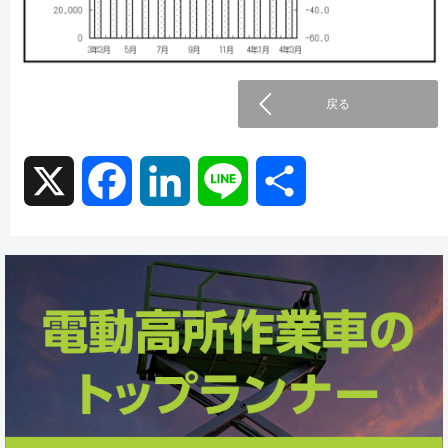
戻る
X
F
L
L
共
a
i
i
有
c
n
n
e
k
e
b
e
o
d