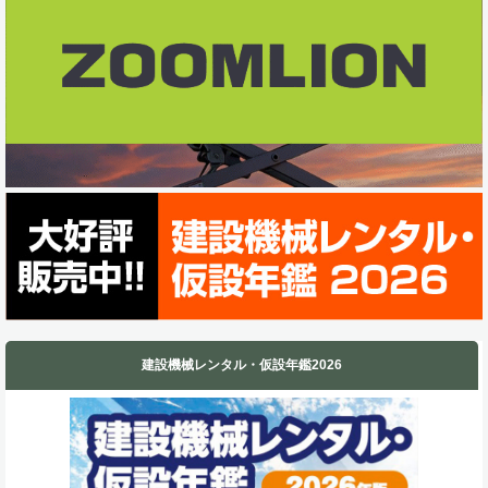
o
I
k
n
建設機械レンタル・仮設年鑑2026