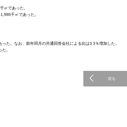
34千㎡であった。
1,995千㎡であった。
円であった。なお、前年同月の共通回答会社による比は3.3％増加した。
った。
戻る