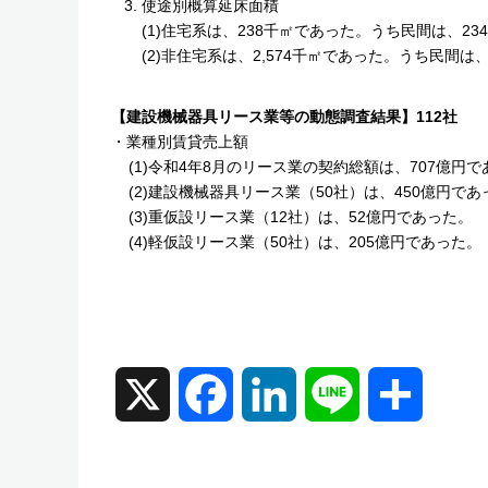
使途別概算延床面積
(1)住宅系は、238千㎡であった。うち民間は、2
(2)非住宅系は、2,574千㎡であった。うち民間は、
【建設機械器具リース業等の動態調査結果】112社
・業種別賃貸売上額
(1)令和4年8月のリース業の契約総額は、707億
(2)建設機械器具リース業（50社）は、450億円であ
(3)重仮設リース業（12社）は、52億円であった。
(4)軽仮設リース業（50社）は、205億円であった。
X
F
L
L
共
a
i
i
有