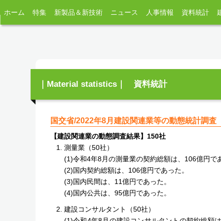
ホーム
特集
新製品＆新技術
ニュース
人事情報
資料統計
｜Material statistics｜ 資料統計
国交省/2022年8月建設関連業等の動態統計調査
【建設関連業の動態調査結果】150社
測量業（50社）
(1)令和4年8月の測量業の契約総額は、106億円
(2)国内契約総額は、106億円であった。
(3)国内民間は、11億円であった。
(4)国内公共は、95億円であった。
建設コンサルタント（50社）
(1)令和4年8月の建設コンサルタントの契約総額