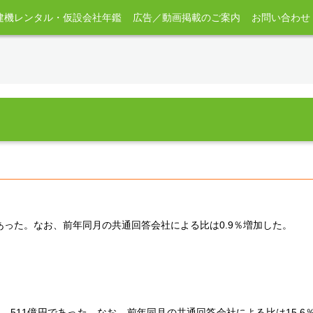
建機レンタル・仮設会社年鑑
広告／動画掲載のご案内
お問い合わせ
であった。なお、前年同月の共通回答会社による比は0.9％増加した。
は、511億円であった。なお、前年同月の共通回答会社による比は15.6