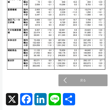
戻る
X
F
L
L
共