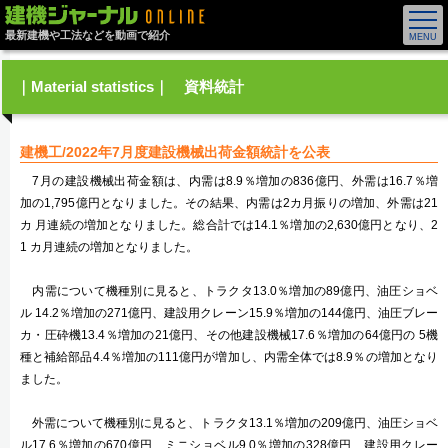
最新建機や工法などを動画で紹介
｜Material statistics｜ 資料統計
建機工/2022年7月度建設機械出荷金額統計を公表
7月の建設機械出荷金額は、内需は8.9％増加の836億円、外需は16.7％増
加の1,795億円となりました。その結果、内需は2カ月振りの増加、外需は21
カ 月連続の増加となりました。総合計では14.1％増加の2,630億円となり、2
1 カ月連続の増加となりました。
内需について機種別に見ると、トラクタ13.0％増加の89億円、油圧ショベ
ル 14.2％増加の271億円、建設用クレーン15.9％増加の144億円、油圧ブレー
カ・圧砕機13.4％増加の21億円、その他建設機械17.6％増加の64億円の 5機
種と補給部品4.4％増加の111億円が増加し、内需全体では8.9％の増加となり
ました。
外需について機種別に見ると、トラクタ13.1％増加の209億円、油圧ショベ
ル17.6％増加の670億円、ミニショベル9.0％増加の328億円、建設用クレー