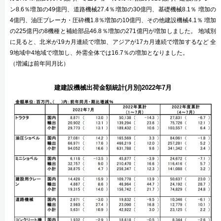
ン8.6％増加の49億円、道路機械27.4％増加の30億円、基礎機械8.1％ 増加の
4億円、油圧ブレーカ・圧砕機1.8％増加の10億円、その他建設機械4.1％ 増加
の225億円の8機種と補給部品46.8％増加の271億円が増加しました。 地域別
に見ると、北米が19カ月連続で増加、アジアが17カ月連続で増加するなど 全
9地域中4地域で増加し、外需全体では16.7％の増加となりました。
（増減は前年同月比）
建建設機械出荷金額統計(月別)2022年7月