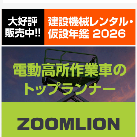
a
i
i
有
c
n
n
e
k
e
b
e
o
d
o
I
k
n