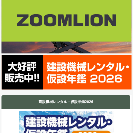
o
I
k
n
建設機械レンタル・仮設年鑑2026