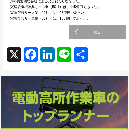
月の共通回答会社による比は変わりなかった。
(2)建設機械器具リース業（50社）は、445億円であった。
(3)重仮設リース業（12社）は、58億円であった。
(4)軽仮設リース業（50社）は、183億円であった。
戻る
X
F
L
L
共
a
i
i
有
c
n
n
e
k
e
b
e
o
d