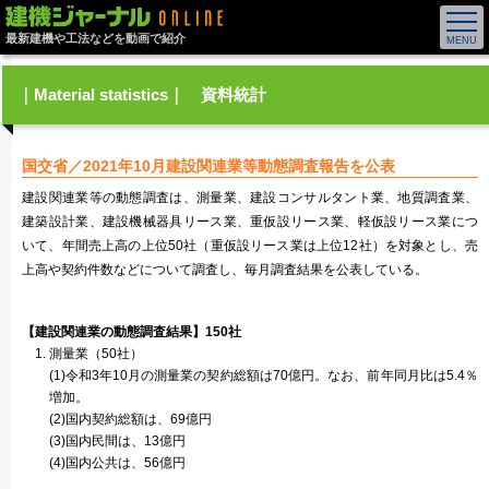
最新建機や工法などを動画で紹介
｜Material statistics｜ 資料統計
国交省／2021年10月建設関連業等動態調査報告を公表
建設関連業等の動態調査は、測量業、建設コンサルタント業、地質調査業、
建築設計業、建設機械器具リース業、重仮設リース業、軽仮設リース業につ
いて、年間売上高の上位50社（重仮設リース業は上位12社）を対象とし、売
上高や契約件数などについて調査し、毎月調査結果を公表している。
【建設関連業の動態調査結果】150社
測量業（50社）
(1)令和3年10月の測量業の契約総額は70億円。なお、前年同月比は5.4％
増加。
(2)国内契約総額は、69億円
(3)国内民間は、13億円
(4)国内公共は、56億円