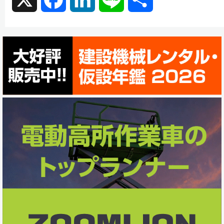
a
i
i
有
c
n
n
e
k
e
b
e
o
d
o
I
k
n