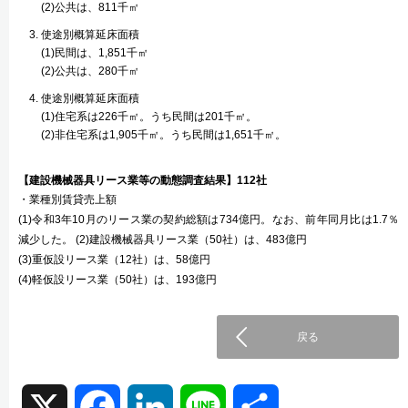
(2)公共は、811千㎡
使途別概算延床面積
(1)民間は、1,851千㎡
(2)公共は、280千㎡
使途別概算延床面積
(1)住宅系は226千㎡。うち民間は201千㎡。
(2)非住宅系は1,905千㎡。うち民間は1,651千㎡。
【建設機械器具リース業等の動態調査結果】112社
・業種別賃貸売上額
(1)令和3年10月のリース業の契約総額は734億円。なお、前年同月比は1.7％
減少した。 (2)建設機械器具リース業（50社）は、483億円
(3)重仮設リース業（12社）は、58億円
(4)軽仮設リース業（50社）は、193億円
戻る
X
F
L
L
共