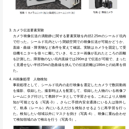
カメラ伝送要素実験
カメラ映像伝送の滴動静に関する要素実験を内径2.25mのシールド坑内
で行った。シールド坑内という閉鎖空間での映像伝送が可能かどうか、
直線・曲線・障害物など条件を変えて確認。実験はカメラを固定して受
信機モニターを徐々に離していき、モニター画像が乱れたところの距離
を計測した。障害物のない坑内直線では290mまで伝送が可能で、まった
く見通せない半径25mの急曲線を挟んでの伝送距離は186mとの結果を得
た。
AI画像処理 人物検知
事前処理として、シールド坑内の走行映像を選定したカメラで数回動画
を撮影、収録した。撮影時は人を配置して、収録した人物のいる画像フ
レームにタグ付けして教師データとして学習させる。これにより人物検
知が可能となる（写真-3）。さらに手摺内安全通路にいる人は除外し
て、軌条（レール）内にいる人だけを検知させるように再学習を行っ
た。検知したい領域以外にマスクを掛け（写真-4）、映像に重ね合わせ
て検知領域のみで検出を行う（写真-5）。