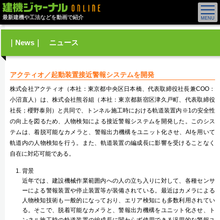
最新建機や工法などを動画で紹介
｜News｜ ニュース
アクティオ／起動装置接近警報システムを開発
株式会社アクティオ（本社：東京都中央区日本橋、代表取締役社長兼COO：
小沼直人）は、株式会社熊谷組（本社：東京都新宿区津久戸町、代表取締役
社長；櫻野泰則）と共同で、トンネル施工時における軌道装置内※1の安全性
の向上を図るため、人物検知による接近警報システムを開発した。このシス
テムは、着脱可能なカメラと、警報出力機構をユニット化させ、AIを用いて
軌道内の人物検知を行う。また、軌道装置の編成長に影響を受けることなく
自在に対応可能である。
背景
近年では、建設機械作業範囲内への人の立ち入りに対して、各種センサ
ーによる警報装置や停止装置等が装備されている。最近はカメラによる
人物検知技術も一般的になっており、エリア検知にも多数利用されてい
る。そこで、脱着可能なカメラと、警報出力機構をユニット化させ、ト