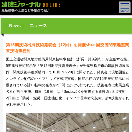
最新建機や工法などを動画で紹介
｜News｜ ニュース
第15期技術出展技術発表会（12回）を開催<br> 国交省関東地整関
東技術事務所
国土交通省関東地方整備局関東技術事務所（所長：川俣裕行）が主催する第1
5期建設技術展示館「第12回出展技術発表会」が千葉県松戸市の建設技術展示
館（関東技術事務所構内）で10月19〜20日に開かれた。発表会は現地開催と
オンライン配信のハイブリッド方式で実施。同展示館の第15期技術展示に出
展されている計13技術の発表が2日間にかけて行われた。技術発表は出展企業
各社が自ら実施。初日（19日）は「Society5.0を実現する新技術」計5技術、
2日目は「防災・減災・国土強靭化、インフラ長寿命化技術」計8技術がそれ
ぞれ発表された。