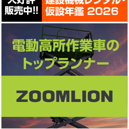
e
k
e
b
e
o
d
o
I
k
n