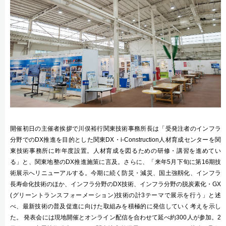
開催初日の主催者挨拶で川俣裕行関東技術事務所長は「受発注者のインフラ
分野でのDX推進を目的とした関東DX・i-Construction人材育成センターを関
東技術事務所に昨年度設置。人材育成を図るための研修・講習を進めてい
る」と、関東地整のDX推進施策に言及。さらに、「来年5月下旬に第16期技
術展示へリニューアルする。今期に続く防災・減災、国土強靱化、インフラ
長寿命化技術のほか、インフラ分野のDX技術、インフラ分野の脱炭素化・GX
(グリーントランスフォーメーション)技術の計3テーマで展示を行う」と述
べ、最新技術の普及促進に向けた取組みを積極的に発信していく考えを示し
た。 発表会には現地開催とオンライン配信を合わせて延べ約300人が参加。2