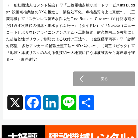
（一般社団法人セメント協会）▽「三菱電機点検サポートサービスIns Budd
y〜設備点検業務のDXを推進し、業務効率化、点検品質向上に貢献〜」（三
菱電機）▽「ステンレス製透水性ふた Tosk Remake Cover〜ゴミは防ぎ雨水
だけ通す次世代の側溝・集水ますふた〜」（ダイドレ）▽「Nukote（ニュー
コート）ポリウレアライニングシステム〜工期短縮、耐久性向上を可能にし
た超速乾性ポリウレア樹脂による吹付け工法〜」（金森藤平商事）▽「診断
対応型 多数アンカー式補強土壁工法〜NDパネル〜」（岡三リビック）▽
「地震・津波リスクのみえる化技術〜大地震に伴う津波被害から海岸線を守
る〜」（東洋建設）
戻る
X
F
L
L
共
a
i
i
有
c
n
n