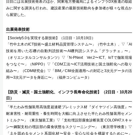
日目には出展技術発表のほか、関東地方整備局によるインフラDX推進の取組
みに関する講演も行われ、建設産業の最新技術動向を参加者が様々な視点か
ら展望した。
出展発表技術
【Society5.0を実現する新技術】（1日目・10月19日）
「竹中土木のICT技術〜盛土材料品質管理システム〜」（竹中土木）、▽「AI
技術を用いた石礫の自動判読技術〜AI礫判読システム「グラッチェ」〜」
（オリエンタルコンサルタンツ）▽「N-PNext Ver.2〜ICT、IoTで舗装現場
をつなぐ〜」（NIPPO）▽「CDM工法〜ICT活用技術と国土強靭化への取り
組み〜」（CDM研究会）▽「BIM／CIM全面適用への対応と3次元データの活
用〜3次元データを身近に〜」（福井コンピュータ）
【防災・減災・国土強靭化、インフラ長寿命化技術】（2日目・10月20
日）
「半たわみ性舗装用高強度超速硬プレミックス材『ダイヤツイン高強度』〜
耐凍害性・耐荷重性・養生時間を大幅に向上させた半たわみ性舗装用セメン
トミルク〜」（東京舗装工業）▽「支柱埋設部腐食診断装置 COLOPATスキャ
ン〜鋼製支柱の埋設部の腐食状態をスクリーニング〜」（東京理学検査）▽
「土を固めるセメント系固化材〜安全・安心な社会を構築するために〜」