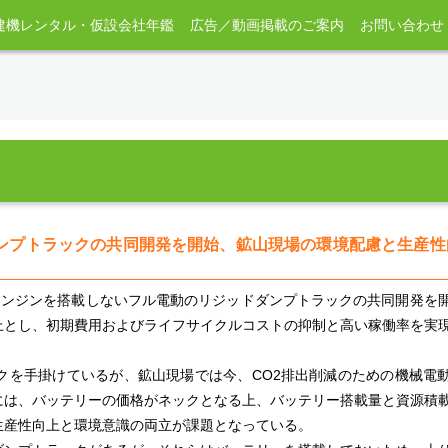
建機レンタル・仮設会社年鑑
広告／動画掲載のご案内
お問い合わせ
ンプトラックの共同開発を開始、鉱山現場の環境配慮と生産性
同で、エンジンを搭載しないフル電動のリジッドダンプトラックの共同開発を
上とし、初期費用およびライフサイクルコストの抑制と高い稼働率を実
クを手掛けているが、鉱山現場では今、CO2排出削減のための機械電
には、バッテリーの価格がネックとなる上、バッテリー搭載量と資源積
生産性向上と環境意識の両立が課題となっている。