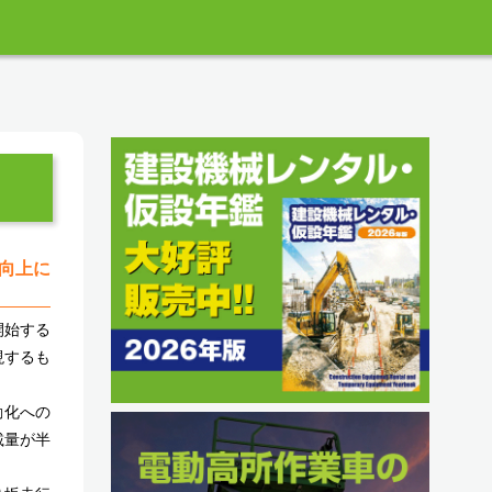
向上に
開始する
現するも
動化への
載量が半