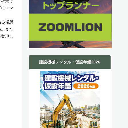
り坂走行
ずにエン
ある場所
る。また
を実現し
建設機械レンタル・仮設年鑑2026