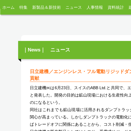
ホーム
特集
新製品＆新技術
ニュース
人事情報
資料統計
｜News｜ ニュース
日立建機／エンジンレス・フル電動リジッドダ
貢献
日立建機㈱は6月23日、スイスのABB Ltd.と共
と発表した。開発の目的は鉱山現場における生産性向
のになるという。
同社はこれまでも鉱山現場に活用されるダンプトラッ
関心が高まっている。しかしダンプトラックの電動化
ばトレードオフに関係にあることから、コスト削減・