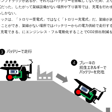
ダンプトラックがあるが、それらはバッテリーを搭載してないため、上
式だった。したがって架線設備がない場所や下り坂等では、充電を行わ
るしかない。
ラックは、「トロリー受電式」ではなく「トロリー充電式」だ。架線が
うことができ、架線がない場所ではバッテリーからの電力供給で走行す
充電できる。にエンジンレス・フル電動化することでCO2排出削減