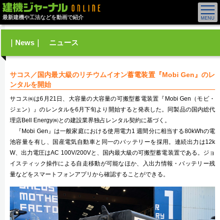
最新建機や工法などを動画で紹介
｜News｜ ニュース
サコス／国内最大級のリチウムイオン蓄電装置『Mobi Gen』のレ
ンタルを開始
サコス㈱は6月21日、大容量の大容量の可搬型蓄電装置『Mobi Gen（モビ・
ジェン）』のレンタルを6月下旬より開始すると発表した。同製品の国内総代
理店Bell Energy㈱との建設業界独占レンタル契約に基づく。
『Mobi Gen』は一般家庭における使用電力1 週間分に相当する80kWhの電
池容量を有し、国産電気自動車と同一のバッテリーを採用。連続出力は12k
W、出力電圧はAC 100V/200Vと、国内最大級の可搬型蓄電装置である。ジョ
イスティック操作による自走移動が可能なほか、入出力情報・バッテリー残
量などをスマートフォンアプリから確認することができる。