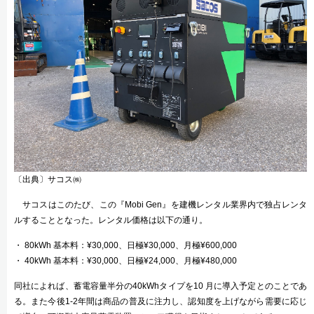
〔出典〕サコス㈱
サコスはこのたび、この『Mobi Gen』を建機レンタル業界内で独占レンタ
ルすることとなった。レンタル価格は以下の通り。
・ 80kWh 基本料：¥30,000、日極¥30,000、月極¥600,000
・ 40kWh 基本料：¥30,000、日極¥24,000、月極¥480,000
同社によれば、蓄電容量半分の40kWhタイプを10 月に導入予定とのことであ
る。また今後1-2年間は商品の普及に注力し、認知度を上げながら需要に応じ