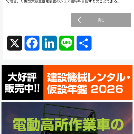
て増台、可搬型大容量蓄電装置のシェア獲得を目指すとのことである。
戻る
X
F
L
L
共
a
i
i
有
c
n
n
e
k
e
b
e
o
d
o
I