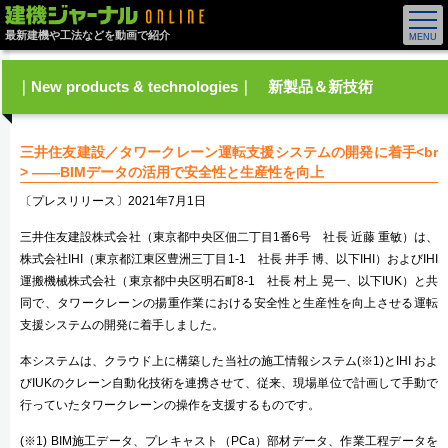
最新建機や工法などを動画で紹介
｜New products & technologies｜ 新製品＆新技術
三井住友建設／タワークレーン運転支援システムの開発に着手<br
> ――BIMデータの活用で安全性と生産性を向上
〔プレスリリース〕2021年7月1日
三井住友建設株式会社（東京都中央区佃二丁目1番6号 社長 近藤 重敏）は、
株式会社IHI（東京都江東区豊洲三丁目1-1 社長 井手 博、以下IHI）およびIHI
運搬機械株式会社（東京都中央区明石町8-1 社長 村上 晃一、以下IUK）と共
同で、タワークレーンの揚重作業における安全性と生産性を向上させる運転
支援システムの開発に着手しました。
本システムは、クラウド上に構築した当社の施工情報システム(※1)とIHI およ
びIUKのクレーン自動化技術を連携させて、従来、現場単位で計画して手動で
行っていたタワークレーンの操作を支援するものです。
(※1) BIM施工データ、プレキャスト（PCa）部材データ、作業工程データを