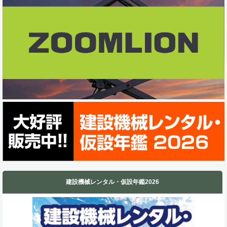
o
d
o
I
k
n
建設機械レンタル・仮設年鑑2026