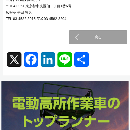
〒104-0051 東京都中央区佃二丁目1番6号
広報室 平田 豊彦
TEL:03-4582-3015 FAX:03-4582-3204
戻る
X
F
L
L
共
a
i
i
有
c
n
n
e
k
e
b
e