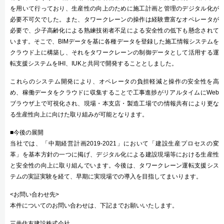
を用いて行っており、生産性の向上のために施工計画と管理のデジタル化が
必要不可欠でした。また、タワークレーンの操作は経験豊富なオペレータが
必要で、少子高齢化による熟練技術者不足による安全性の低下も懸念されて
います。そこで、BIMデータを基に各種データを登録した施工情報システムを
クラウド上に構築し、それをタワークレーンの制御データとして活用する運
転支援システムをIHI、IUKと共同で開発することとしました。
これらのシステム開発により、オペレータの負担軽減と操作の安全性を高
め、稼働データをクラウドに収集することで工事進捗がリアルタイムにWeb
ブラウザ上で可視化され、現場・本支店・製造工場での情報共有により更な
る生産性向上に向けた取り組みが可能となります。
■今後の展開
当社では、「中期経営計画2019-2021」において「建設生産プロセスの変
革」を基本方針の一つに掲げ、デジタル化による建設現場等における生産性
と安全性の向上に取り組んでいます。今後は、タワークレーン運転支援シス
テムの実証実験を経て、早期に実現場での導入を目指してまいります。
<お問い合わせ先>
本件についてのお問い合わせは、下記までお願いいたします。
三井住友建設株式会社