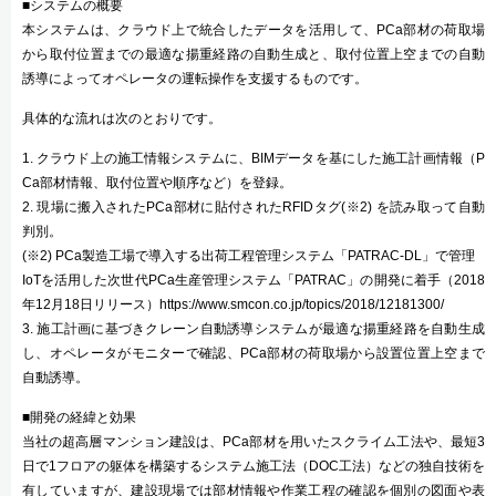
■システムの概要
本システムは、クラウド上で統合したデータを活用して、PCa部材の荷取場
から取付位置までの最適な揚重経路の自動生成と、取付位置上空までの自動
誘導によってオペレータの運転操作を支援するものです。
具体的な流れは次のとおりです。
1. クラウド上の施工情報システムに、BIMデータを基にした施工計画情報（P
Ca部材情報、取付位置や順序など）を登録。
2. 現場に搬入されたPCa部材に貼付されたRFIDタグ(※2) を読み取って自動
判別。
(※2) PCa製造工場で導入する出荷工程管理システム「PATRAC-DL」で管理
IoTを活用した次世代PCa生産管理システム「PATRAC」の開発に着手（2018
年12月18日リリース）https://www.smcon.co.jp/topics/2018/12181300/
3. 施工計画に基づきクレーン自動誘導システムが最適な揚重経路を自動生成
し、オペレータがモニターで確認、PCa部材の荷取場から設置位置上空まで
自動誘導。
■開発の経緯と効果
当社の超高層マンション建設は、PCa部材を用いたスクライム工法や、最短3
日で1フロアの躯体を構築するシステム施工法（DOC工法）などの独自技術を
有していますが、建設現場では部材情報や作業工程の確認を個別の図面や表